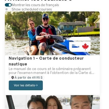
Montrer les cours de français
Show scheduled courses
Navigation 1 – Carte de conducteur
nautique
Le manuel de ce cours et le séminaire préparent
pour l’examen menant à l’obtention de la Carte de
conducteur d’embarcation de plaisance (CCEP). En
À partir de 49.95 $
plus d’être le meilleur de sa catégorie, le séminaire
était l’un des premiers à avoir été accrédité par la
Voir les détails
Garde Côtière Canadienne, maintenant
Transports Canada. Vous avez l’intention de
traverser la frontière? Pas de problème, les CPS-
ECP sont parmi les quelques fournisseurs de cours
accrédités par la Garde Côtière Canadienne et par
la U.S National Association of State Boating Law