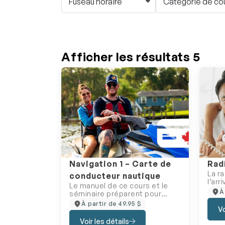
Fuseau horaire
Catégorie de co
Afficher les résultats
5
Navigation 1 – Carte de
Rad
La r
conducteur nautique
l’ar
Le manuel de ce cours et le
cellu
À
séminaire préparent pour
est 
l’examen menant à l’obtention
À partir de 49.95 $
obte
Vo
de la Carte de conducteur
l’ass
d’embarcation de plaisance
Voir les détails
posit