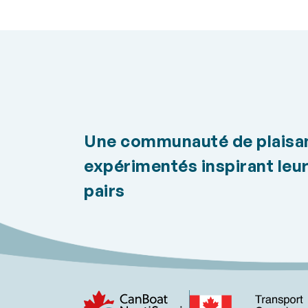
comment manipuler les
que 
cordages en toute sécurité
détr
pour protéger votre bateau et
mer 
votre équipage. Idéal pour :
comp
tous les plaisanciers, des
le « 
débutants aux navigateurs
d’op
expérimentés qui souhaitent
l’ac
rafraîchir leurs connaissances.
incl
cour
Une communauté de plaisa
expérimentés inspirant leu
pairs