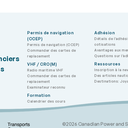
le système mondial de
esse et de sécurité en
(SMDSM). Cette trousse
lète vous préparera pour
certificat restreint
érateur (maritime) » avec
créditation ASN qui est
Permis de navigation
Adhésion
us dans le cadre de ce
(CCEP)
Détails de l’adhés
s.
cotisations
Permis de navigation (CCEP)
Avantages aux m
Commander des cartes de
Questions sur l’a
replacement
nciers
Ressources
VHF / CRO(M)
rs
Inscription à la ne
Radio maritime VHF
Des articles nauti
Commander des cartes de
Destinations: Joy
replacement
Examinateur reconnu
Formation
Calendrier des cours
©2026 Canadian Power and Sail