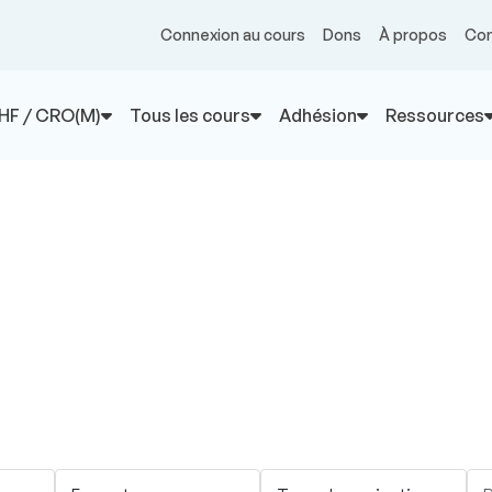
Connexion au cours
Dons
À propos
Con
HF / CRO(M)
Tous les cours
Adhésion
Ressources