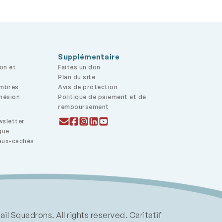
Supplémentaire
ion et
Faites un don
Plan du site
embres
Avis de protection
dhésion
Politique de paiement et de
remboursement
wsletter
que
aux-cachés
 Squadrons. All rights reserved. Caritatif