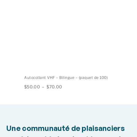
$40.00
Autocollant VHF – Bilingue – (paquet de 100)
Plage
$
50.00
–
$
70.00
de
prix :
$50.00
à
$70.00
Une communauté de plaisanciers