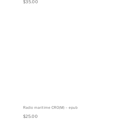
$
35.00
Radio maritime CRO(M) – epub
$
25.00