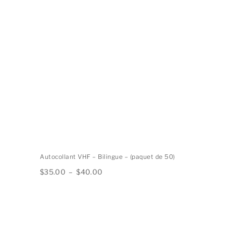
Autocollant VHF – Bilingue – (paquet de 50)
Plage
$
35.00
–
$
40.00
de
prix :
$35.00
à