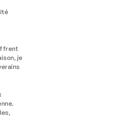
ité
ffrent
ison, je
verains
x
enne.
les,