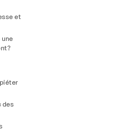
esse et
e une
ent?
piéter
c des
s