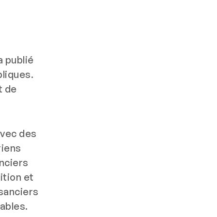
a publié
bliques.
t de
avec des
riens
nciers
ition et
isanciers
nables.