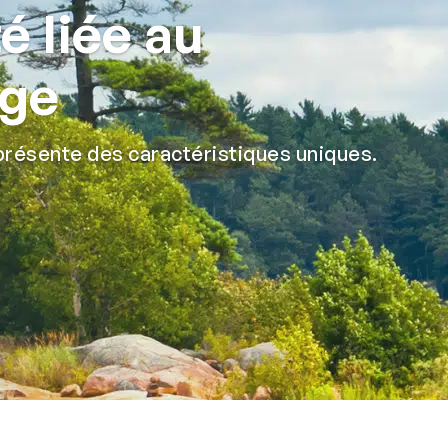
é liée au
age
résente des caractéristiques uniques.