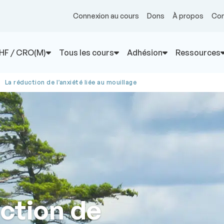
Connexion au cours
Dons
À propos
Con
HF / CRO(M)
Tous les cours
Adhésion
Ressources
La réduction de l’anxiété liée au mouil­lage
ction de