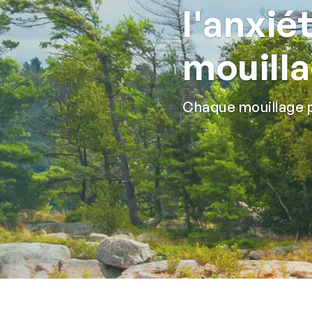
l'anxiét
mouill
Chaque mouillage p