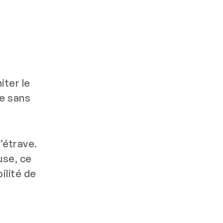
iter le
re sans
’étrave.
use, ce
ilité de