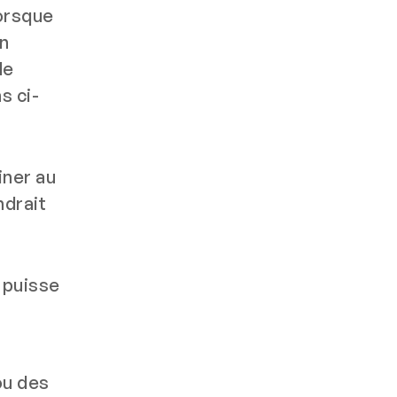
lorsque
on
de
s ci-
iner au
ndrait
 puisse
ou des